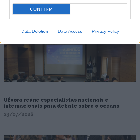
Três indivíduos detidos em flagrante por furto
CONFIRM
em igreja
24/07/2026
Data Deletion
Data Access
Privacy Policy
UÉvora reúne especialistas nacionais e
internacionais para debate sobre o oceano
23/07/2026