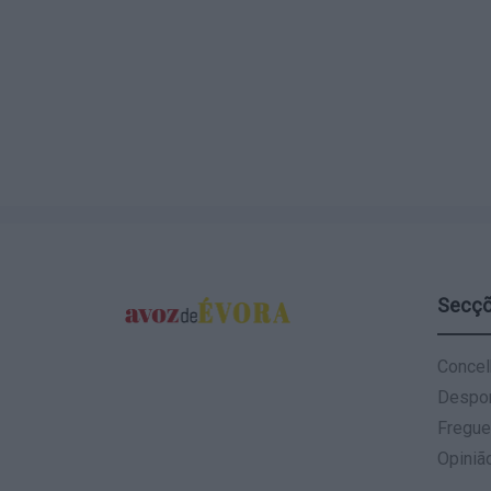
Secç
Concel
Despo
Fregue
Opiniã