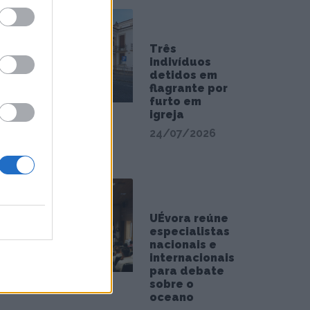
Três
indivíduos
detidos em
flagrante por
furto em
igreja
24/07/2026
UÉvora reúne
especialistas
nacionais e
internacionais
para debate
sobre o
oceano