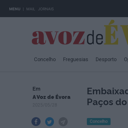
MENU
MAIL
JORNAIS
Concelho
Freguesias
Desporto
O
Em
Embaixad
A Voz de Évora
Paços do
2025/05/28
Concelho