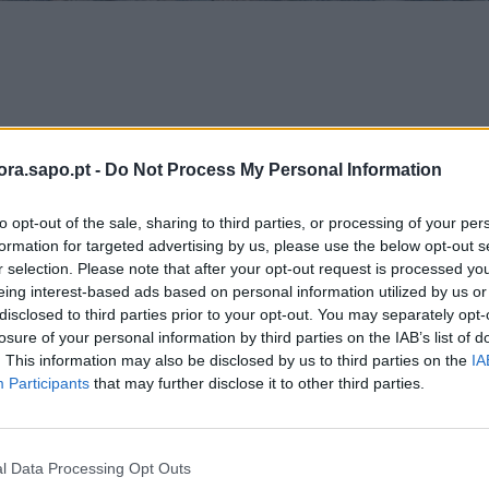
 Paquistão em Portugal, Muhammad Khalid Ejaz, f
a, na terça-feira, 27 de maio, pelo Presidente da
ra.sapo.pt -
Do Not Process My Personal Information
, Carlos Pinto de Sá.
to opt-out of the sale, sharing to third parties, or processing of your per
ro, que aconteceu na sequência da deslocação do
formation for targeted advertising by us, please use the below opt-out s
ra, houve lugar à apresentação de cumprimentos e 
r selection. Please note that after your opt-out request is processed y
eing interest-based ads based on personal information utilized by us or
sobre temas de interesse comum.
disclosed to third parties prior to your opt-out. You may separately opt-
losure of your personal information by third parties on the IAB’s list of
. This information may also be disclosed by us to third parties on the
IA
 Évora
Participants
that may further disclose it to other third parties.
l Data Processing Opt Outs