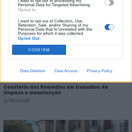
I want to opt-out of processing my
Portugal 2026/2027
Personal Data for Targeted Advertising.
Opted In
4/08/2026
I want to opt-out of Collection, Use,
Retention, Sale, and/or Sharing of my
Personal Data that Is Unrelated with the
Purposes for which it was collected.
Opted Out
CONFIRM
Data Deletion
Data Access
Privacy Policy
Cemitério dos Remédios em trabalhos de
limpeza e manutenção
3/08/2026