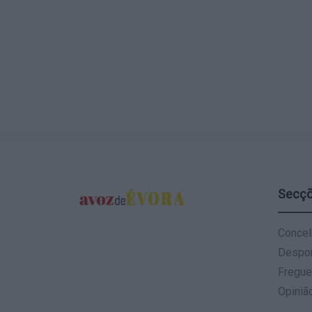
Secç
Concel
Despo
Fregue
Opiniã