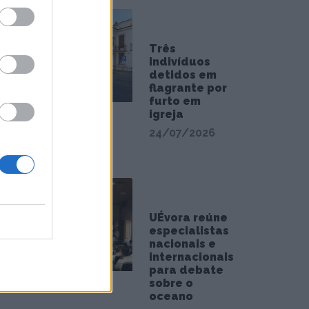
Três
indivíduos
detidos em
flagrante por
furto em
igreja
24/07/2026
UÉvora reúne
especialistas
nacionais e
internacionais
para debate
sobre o
oceano