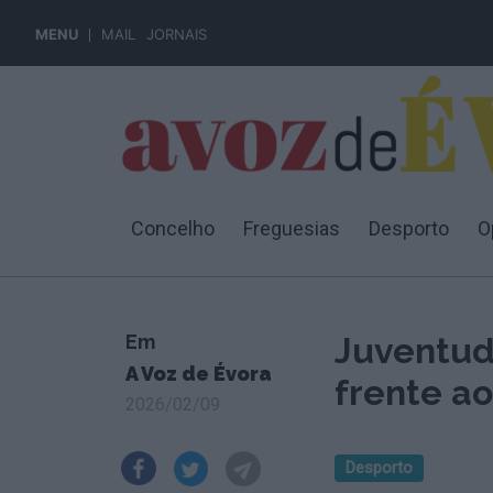
MENU
MAIL
JORNAIS
Concelho
Freguesias
Desporto
O
Em
Juventud
A Voz de Évora
frente a
2026/02/09
Desporto