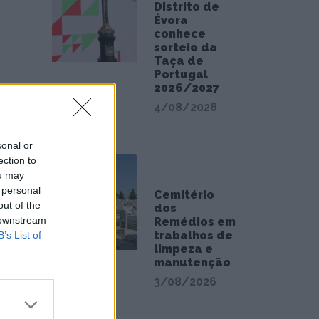
Distrito de
Évora
conhece
sorteio da
Taça de
Portugal
2026/2027
4/08/2026
sonal or
ection to
ou may
 personal
Cemitério
out of the
dos
 downstream
Remédios em
trabalhos de
B’s List of
limpeza e
manutenção
3/08/2026