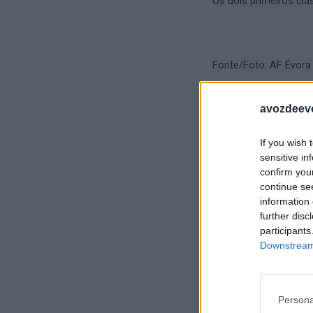
Os dois primeiros cl
Fonte/Foto: AF Évora
avozdeevo
If you wish 
sensitive in
confirm you
continue se
information 
further disc
participants
Downstream 
Persona