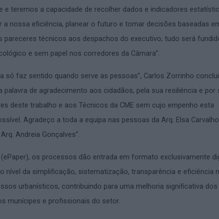
e e teremos a capacidade de recolher dados e indicadores estatísti
r a nossa eficiência, planear o futuro e tomar decisões baseadas e
s pareceres técnicos aos despachos do executivo, tudo será fundi
cológico e sem papel nos corredores da Câmara”.
a só faz sentido quando serve as pessoas”, Carlos Zorrinho conclu
 palavra de agradecimento aos cidadãos, pela sua resiliência e por
es deste trabalho e aos Técnicos da CME sem cujo empenho esta
ossível. Agradeço a toda a equipa nas pessoas da Arq. Elsa Carvalho,
Arq. Andreia Gonçalves”.
(ePaper), os processos dão entrada em formato exclusivamente digi
 nível da simplificação, sistematização, transparência e eficiência 
sos urbanísticos, contribuindo para uma melhoria significativa dos
s munícipes e profissionais do setor.