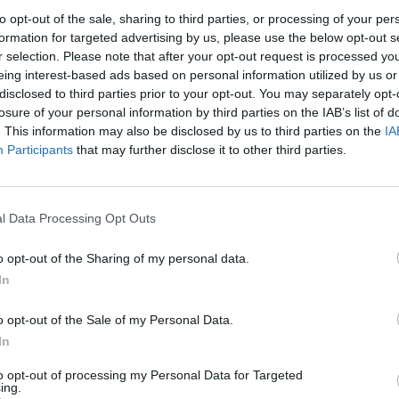
to opt-out of the sale, sharing to third parties, or processing of your per
tamos é um exemplo do que queremos que seja o ecossistema de
formation for targeted advertising by us, please use the below opt-out s
o de integração e relacionamento entre os serviços e com os muní
r selection. Please note that after your opt-out request is processed y
 autarca.
eing interest-based ads based on personal information utilized by us or
disclosed to third parties prior to your opt-out. You may separately opt-
losure of your personal information by third parties on the IAB’s list of
 um passo histórico que representa uma significativa mudança na f
. This information may also be disclosed by us to third parties on the
IA
marários se relacionam com a comunidade, focando-se em três gr
Participants
that may further disclose it to other third parties.
rialização, a transparência e a simplificação da vida de todos os que
l Data Processing Opt Outs
foi possível o formato digital na entrega dos processos, a Autarq
o opt-out of the Sharing of my personal data.
a um novo um passo com o lançamento da segunda fase deste proje
In
o opt-out of the Sale of my Personal Data.
, revelou Carlos Zorrinho, “o foco está inteiramente na simplifica
In
m o cidadão e com as empresas e a partir de hoje, qualquer muníci
to opt-out of processing my Personal Data for Targeted
a comodidade da sua casa ou do seu gabinete, submeter os pedidos 
ing.