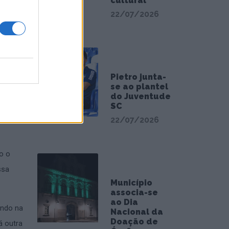
cultural
22/07/2026
uem
 e se
rtas
Pietro junta-
se ao plantel
do Juventude
ressou
SC
 na
22/07/2026
do o
ssa
Município
associa-se
ao Dia
ando na
Nacional da
Doação de
á outra