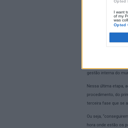
Opted 
acompanhar o mesmo
I want t
of my P
Considerou também qu
was col
Opted 
representa. Ao unifo
faltar um documento,
registadas; resolve-se
Reconhecendo a impor
querer ir mais longe 
gestão interna do mun
Nessa última etapa, a
procedimento, do pri
terceira fase que se a
Ou seja, “conseguire
hora onde estão os p