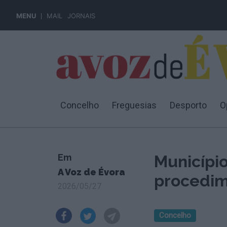
MENU
MAIL
JORNAIS
Concelho
Freguesias
Desporto
O
Em
Municípi
A Voz de Évora
procedim
2026/05/27
Concelho