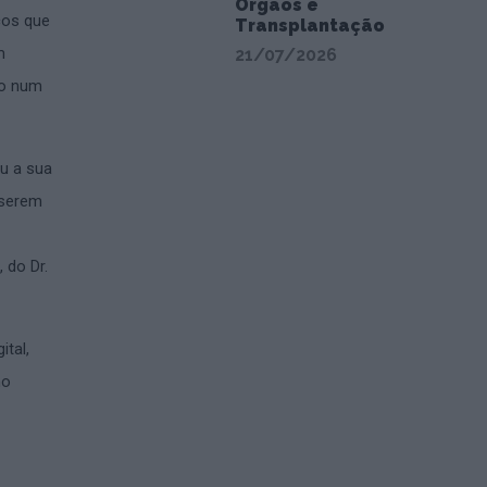
Órgãos e
cos que
Transplantação
m
21/07/2026
do num
iu a sua
 serem
 do Dr.
tal,
no