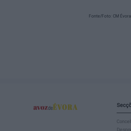
Fonte/Foto: CM Évora
Secç
Concel
Despo