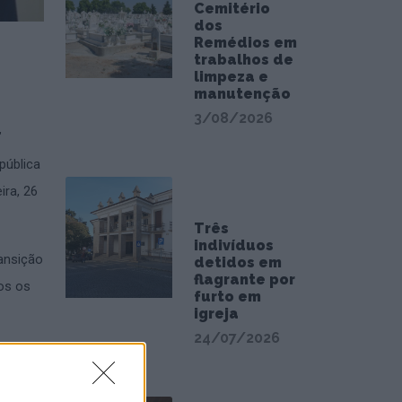
Cemitério
dos
Remédios em
trabalhos de
limpeza e
manutenção
3/08/2026
”
pública
ira, 26
Três
indivíduos
ansição
detidos em
flagrante por
os os
furto em
igreja
24/07/2026
ção da