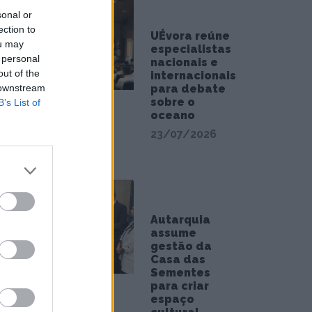
sonal or
ection to
UÉvora reúne
cipes
ou may
especialistas
 personal
nacionais e
out of the
internacionais
 downstream
para debate
orma
sobre o
B’s List of
andes
oceano
23/07/2026
uia
to: o
Autarquia
assume
gestão da
ção da
Casa das
Sementes
pe ou
para criar
espaço
e