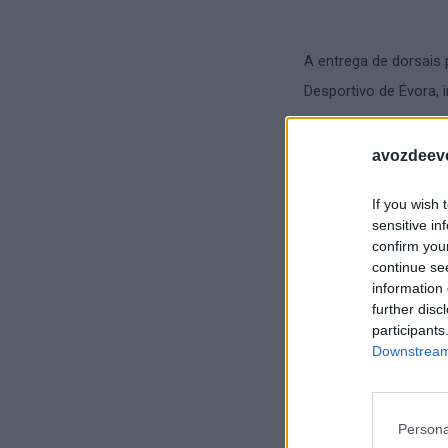
A entrega de dorsais
Desportivo de Évora, 
Horários do evento:
avozdeevo
Sexta-feira, dia 3 de 
If you wish 
sensitive in
Sábado, dia 4 de julho
confirm you
continue se
Domingo, dia 5 de julh
information 
further disc
participants
Downstream 
Fonte/Foto: CM Évora
Persona