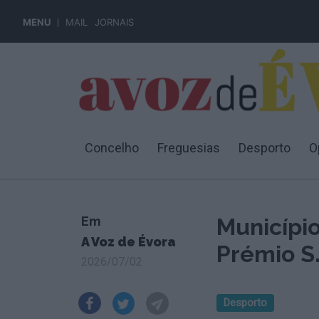
MENU
MAIL
JORNAIS
Concelho
Freguesias
Desporto
O
Em
Municípi
A Voz de Évora
Prémio S.
2026/07/02
Desporto