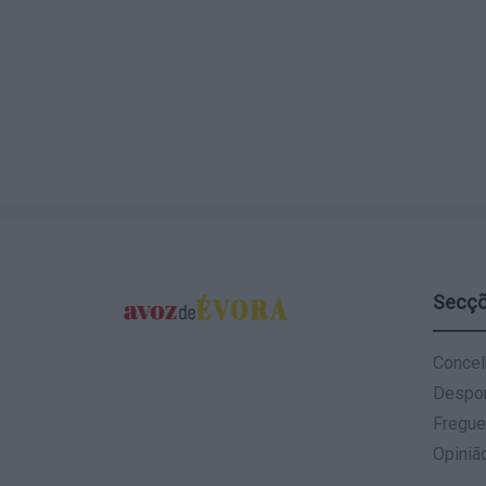
Secç
Concel
Despo
Fregue
Opiniã