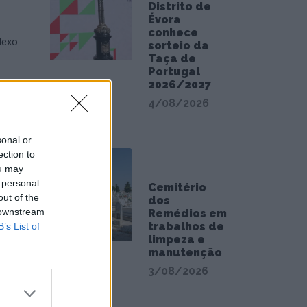
Distrito de
Évora
conhece
lexo
sorteio da
Taça de
Portugal
2026/2027
4/08/2026
sonal or
ection to
ou may
 personal
Cemitério
out of the
dos
 downstream
Remédios em
trabalhos de
B’s List of
limpeza e
manutenção
3/08/2026