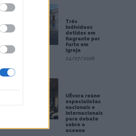
Três
indivíduos
detidos em
flagrante por
furto em
igreja
24/07/2026
UÉvora reúne
especialistas
nacionais e
internacionais
para debate
sobre o
oceano