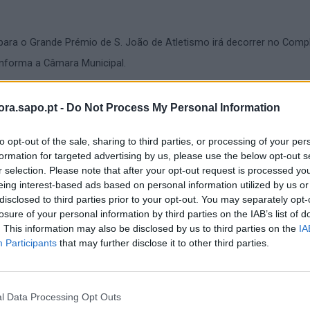
 para o Grande Prémio de S. João de Atletismo irá decorrer no Comp
informa a Câmara Municipal.
ra.sapo.pt -
Do Not Process My Personal Information
julho, entre as 10h00 e as 19h00;
to opt-out of the sale, sharing to third parties, or processing of your per
formation for targeted advertising by us, please use the below opt-out s
, a partir das 10h00 e até às 20h45;
r selection. Please note that after your opt-out request is processed y
eing interest-based ads based on personal information utilized by us or
o, a partir das 08h00 e até ao início do Run Kids.
disclosed to third parties prior to your opt-out. You may separately opt-
losure of your personal information by third parties on the IAB’s list of
. This information may also be disclosed by us to third parties on the
IA
Participants
that may further disclose it to other third parties.
l Data Processing Opt Outs